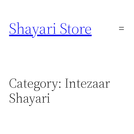
Skip
to
Shayari Store
content
Category:
Intezaar
Shayari