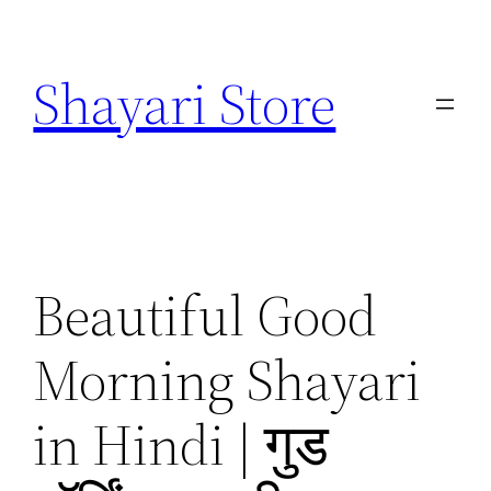
Skip
to
Shayari Store
content
Beautiful Good
Morning Shayari
in Hindi | गुड