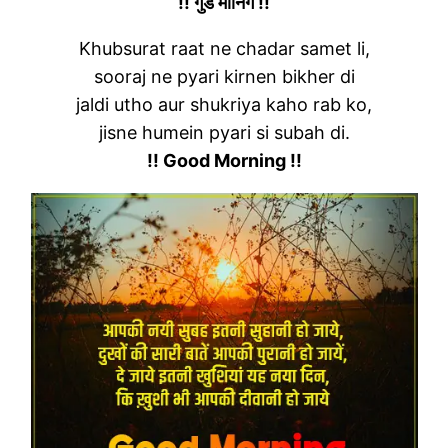
!! गुड मॉर्निंग !!
Khubsurat raat ne chadar samet li,
sooraj ne pyari kirnen bikher di
jaldi utho aur shukriya kaho rab ko,
jisne humein pyari si subah di.
!! Good Morning !!