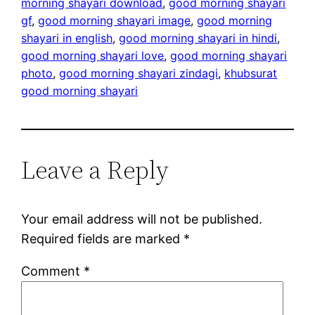
morning shayari download
, 
good morning shayari
gf
, 
good morning shayari image
, 
good morning
shayari in english
, 
good morning shayari in hindi
, 
good morning shayari love
, 
good morning shayari
photo
, 
good morning shayari zindagi
, 
khubsurat
good morning shayari
Leave a Reply
Your email address will not be published.
Required fields are marked
*
Comment
*