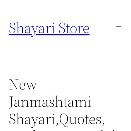
Skip
to
Shayari Store
content
New
Janmashtami
Shayari,Quotes,