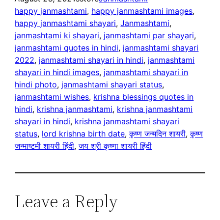
happy janmashtami
, 
happy janmashtami images
, 
happy janmashtami shayari
, 
Janmashtami
, 
janmashtami ki shayari
, 
janmashtami par shayari
, 
janmashtami quotes in hindi
, 
janmashtami shayari
2022
, 
janmashtami shayari in hindi
, 
janmashtami
shayari in hindi images
, 
janmashtami shayari in
hindi photo
, 
janmashtami shayari status
, 
janmashtami wishes
, 
krishna blessings quotes in
hindi
, 
krishna janmashtami
, 
krishna janmashtami
shayari in hindi
, 
krishna janmashtami shayari
status
, 
lord krishna birth date
, 
कृष्ण जन्मदिन शायरी
, 
कृष्ण
जन्माष्टमी शायरी हिंदी
, 
जय श्री कृष्णा शायरी हिंदी
Leave a Reply