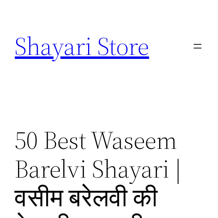
Skip
to
Shayari Store
content
50 Best Waseem
Barelvi Shayari |
वसीम बरेलवी की