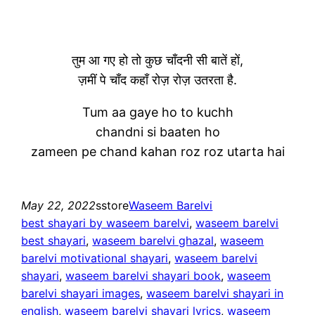
तुम आ गए हो तो कुछ चाँदनी सी बातें हों,
ज़मीं पे चाँद कहाँ रोज़ रोज़ उतरता है.
Tum aa gaye ho to kuchh
chandni si baaten ho
zameen pe chand kahan roz roz utarta hai
May 22, 2022
sstore
Waseem Barelvi
best shayari by waseem barelvi
, 
waseem barelvi
best shayari
, 
waseem barelvi ghazal
, 
waseem
barelvi motivational shayari
, 
waseem barelvi
shayari
, 
waseem barelvi shayari book
, 
waseem
barelvi shayari images
, 
waseem barelvi shayari in
english
, 
waseem barelvi shayari lyrics
, 
waseem