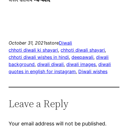
October 31, 2021
sstore
Diwali
chhoti diwali ki shayari
, 
chhoti diwali shayari
, 
chhoti diwali wishes in hindi
, 
deepawali
, 
diwali
background
, 
diwali diwali
, 
diwali images
, 
diwali
quotes in english for instagram
, 
Diwali wishes
Leave a Reply
Your email address will not be published.