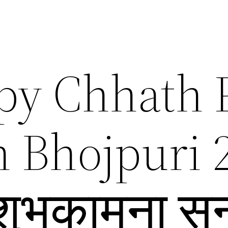
py Chhath 
n Bhojpuri 
 शुभकामना सन