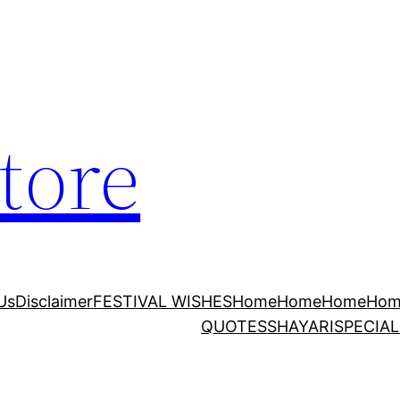
tore
Us
Disclaimer
FESTIVAL WISHES
Home
Home
Home
Hom
QUOTES
SHAYARI
SPECIAL