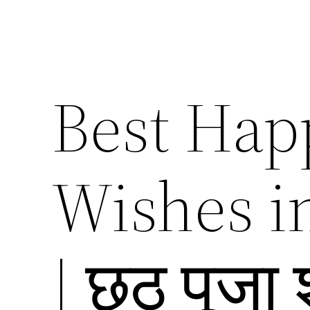
Best Hap
Wishes i
| छठ पूजा