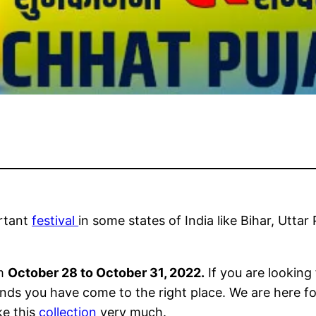
rtant
festival
in some states of India like Bihar, Utta
om
October 28 to October 31, 2022.
If you are looking
iends you have come to the right place. We are here 
ke this
collection
very much.