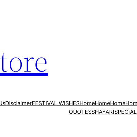
tore
Us
Disclaimer
FESTIVAL WISHES
Home
Home
Home
Hom
QUOTES
SHAYARI
SPECIAL