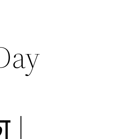
Day
ा |