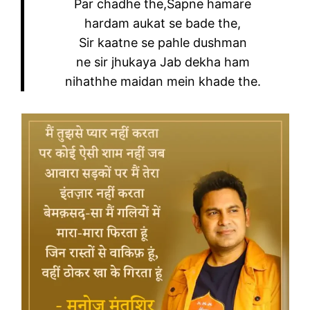
Par chadhe the,Sapne hamare
hardam aukat se bade the,
Sir kaatne se pahle dushman
ne sir jhukaya Jab dekha ham
nihathhe maidan mein khade the.