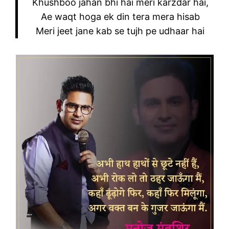
Khushboo jahan bhi hai meri karzdar hai,
Ae waqt hoga ek din tera mera hisab
Meri jeet jane kab se tujh pe udhaar hai