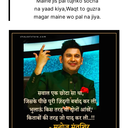
Maine jis pal tujhko socha
na yaad kiya,Waqt to guzra
magar maine wo pal na jiya.