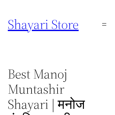
Skip
to
Shayari Store
content
Best Manoj
Muntashir
Shayari | मनोज