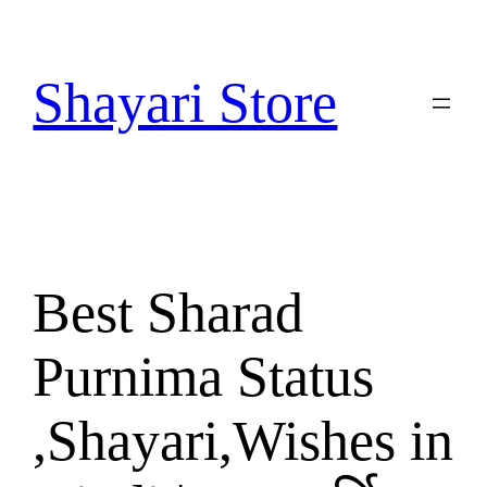
Skip
to
content
Shayari Store
Best Sharad
Purnima Status
,Shayari,Wishes in