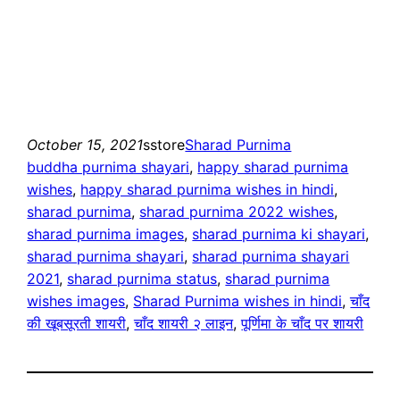
October 15, 2021
sstore
Sharad Purnima
buddha purnima shayari
, 
happy sharad purnima
wishes
, 
happy sharad purnima wishes in hindi
, 
sharad purnima
, 
sharad purnima 2022 wishes
, 
sharad purnima images
, 
sharad purnima ki shayari
, 
sharad purnima shayari
, 
sharad purnima shayari
2021
, 
sharad purnima status
, 
sharad purnima
wishes images
, 
Sharad Purnima wishes in hindi
, 
चाँद
की खूबसूरती शायरी
, 
चाँद शायरी २ लाइन
, 
पूर्णिमा के चाँद पर शायरी